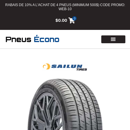
RABAIS DE 10% A L’ACHAT DE 4 PNEUS (MINIMUM 500$) CODE PROMO:
WEB-10
0
$
0.00