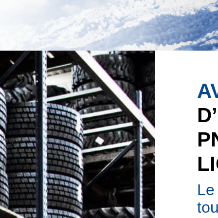
A
D
P
L
Le
tou