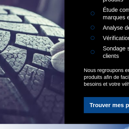
Étude comp
marques 
Analyse de
Vérificati
Sondage s
clients
Nous regroupons en
produits afin de fac
besoins et votre véh
Trouver mes 