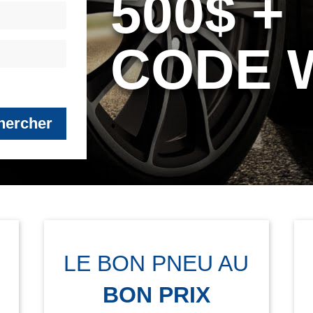
500$ +
CODE 
hercher
LE BON PNEU AU
BON PRIX