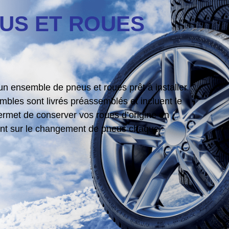
US ET ROUES
n ensemble de pneus et roues prêt à installer
les sont livrés préassemblés et incluent le
ermet de conserver vos roues d’origine en
gent sur le changement de pneus chaque