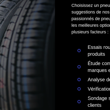
Choisissez un pneu
suggestions de nos 
passionnés de pne
les meilleures opti
plusieurs facteurs :
Essais rou
produits
Étude comp
marques 
Analyse de
Vérificati
Sondage s
clients