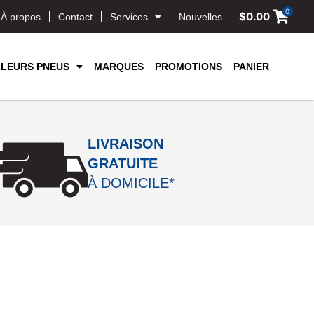
0
$
0.00
À propos
Contact
Services
Nouvelles
LLEURS PNEUS
MARQUES
PROMOTIONS
PANIER
LIVRAISON
GRATUITE
À DOMICILE*