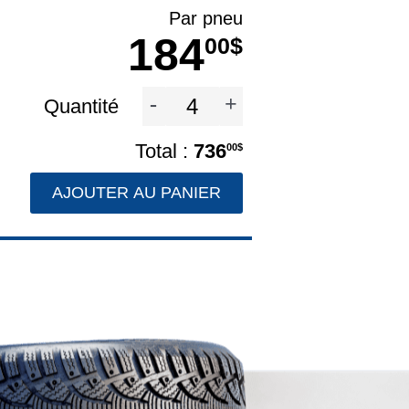
Par pneu
184
00$
-
+
Quantité
736
00$
AJOUTER AU PANIER