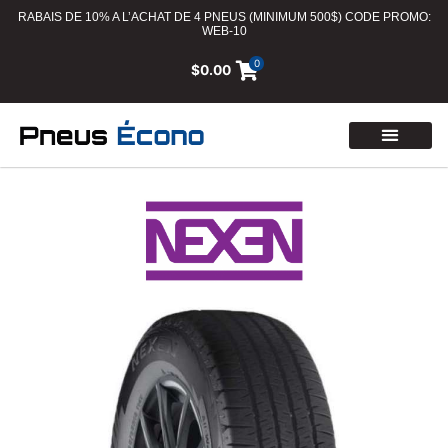
RABAIS DE 10% A L’ACHAT DE 4 PNEUS (MINIMUM 500$) CODE PROMO:
WEB-10
0
$
0.00