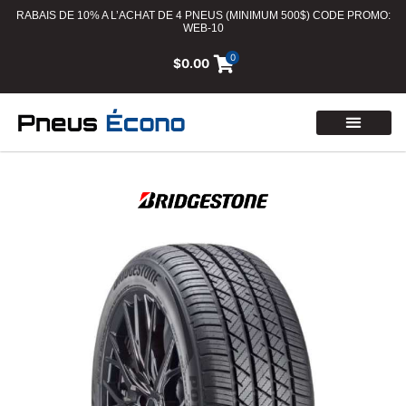
RABAIS DE 10% A L’ACHAT DE 4 PNEUS (MINIMUM 500$) CODE PROMO:
WEB-10
0
$
0.00