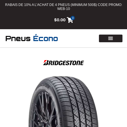
RABAIS DE 10% A L’ACHAT DE 4 PNEUS (MINIMUM 500$) CODE PROMO:
WEB-10
0
$
0.00