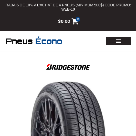
RABAIS DE 10% A L’ACHAT DE 4 PNEUS (MINIMUM 500$) CODE PROMO:
WEB-10
0
$
0.00