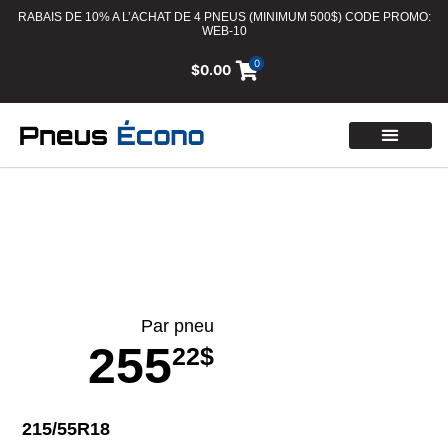
RABAIS DE 10% A L’ACHAT DE 4 PNEUS (MINIMUM 500$) CODE PROMO:
WEB-10
0
$
0.00
Par pneu
255
22$
215/55R18