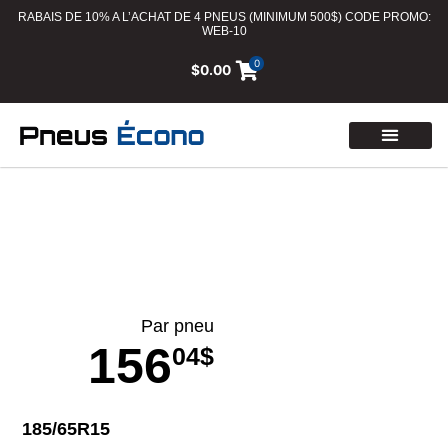
RABAIS DE 10% A L’ACHAT DE 4 PNEUS (MINIMUM 500$) CODE PROMO:
WEB-10
0
$
0.00
Par pneu
156
04$
185/65R15