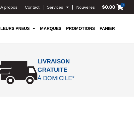
0
$
0.00
À propos
Contact
Services
Nouvelles
LLEURS PNEUS
MARQUES
PROMOTIONS
PANIER
LIVRAISON
GRATUITE
À DOMICILE*