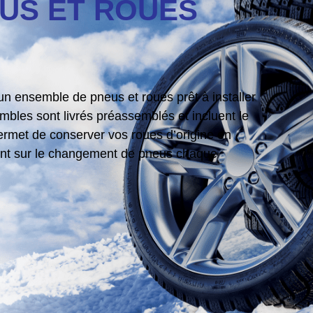
US ET ROUES
n ensemble de pneus et roues prêt à installer
les sont livrés préassemblés et incluent le
ermet de conserver vos roues d’origine en
gent sur le changement de pneus chaque