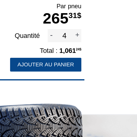
Par pneu
265
31$
-
+
Quantité
1,061
24$
AJOUTER AU PANIER