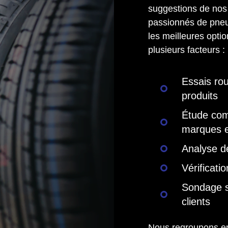
suggestions de nos 
passionnés de pne
les meilleures opti
plusieurs facteurs :
Essais rou
produits
Étude comp
marques 
Analyse de
Vérificati
Sondage s
clients
Nous regroupons en