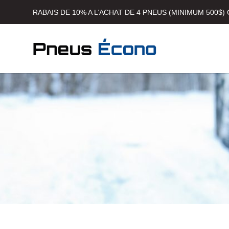
RABAIS DE 10% A L’ACHAT DE 4 PNEUS (MINIMUM 500$