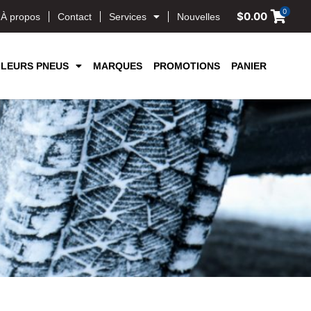
0
$
0.00
À propos
Contact
Services
Nouvelles
LLEURS PNEUS
MARQUES
PROMOTIONS
PANIER